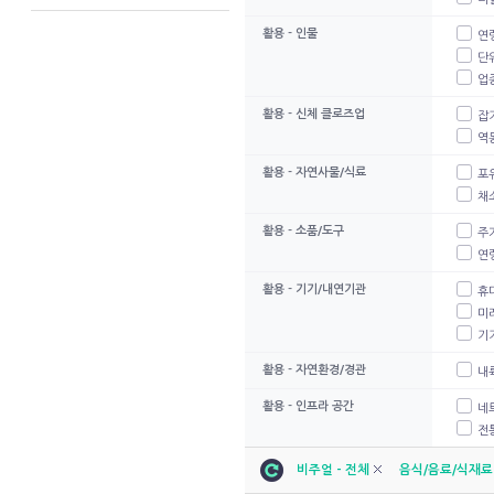
활용 - 인물
연
단
업
활용 - 신체 클로즈업
잡
역
활용 - 자연사물/식료
포
채
활용 - 소품/도구
주
연
활용 - 기기/내연기관
휴
미
기기
활용 - 자연환경/경관
내
활용 - 인프라 공간
네
전
비주얼 - 전체
음식/음료/식재료