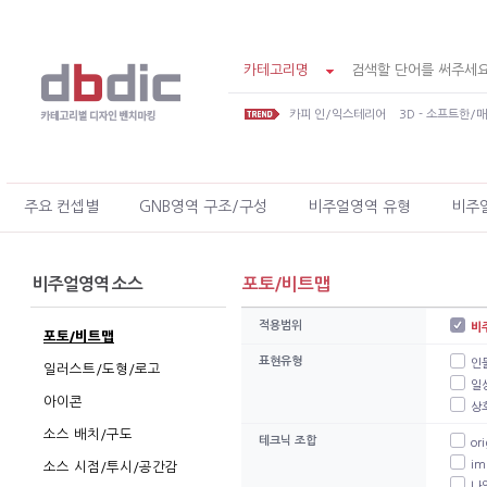
카테고리명
카피 인/익스테리어
3D - 소프트한/
주요 컨셉별
GNB영역 구조/구성
비주얼영역 유형
비주
비주얼영역 소스
포토/비트맵
적용범위
비
포토/비트맵
표현유형
인
일러스트/도형/로고
일
아이콘
상
소스 배치/구도
테크닉 조합
or
i
소스 시점/투시/공간감
나