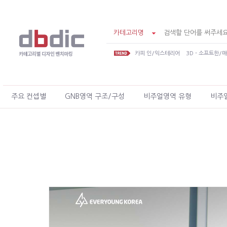
카테고리명
카피 인/익스테리어
3D - 소프트한/
주요 컨셉별
GNB영역 구조/구성
비주얼영역 유형
비주