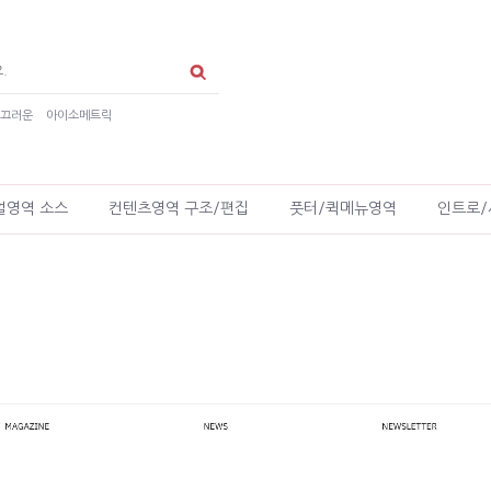
매끄러운
아이소메트릭
얼영역 소스
컨텐츠영역 구조/편집
풋터/퀵메뉴영역
인트로/