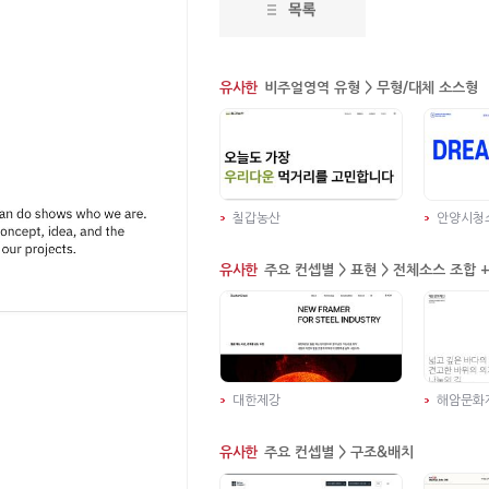
유사한
비주얼영역 유형 > 무형/대체 소스형
칠갑농산
안양시청
유사한
주요 컨셉별 > 표현 > 전체소스 조합 
대한제강
해암문화
유사한
주요 컨셉별 > 구조&배치