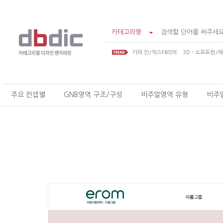
카테고리명
카피 인/익스테리어
3D - 소프트한/
주요 컨셉별
GNB영역 구조/구성
비주얼영역 유형
비주