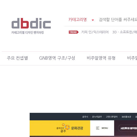
카테고리명
카피 인/익스테리어
3D - 소프트한/
주요 컨셉별
GNB영역 구조/구성
비주얼영역 유형
비주