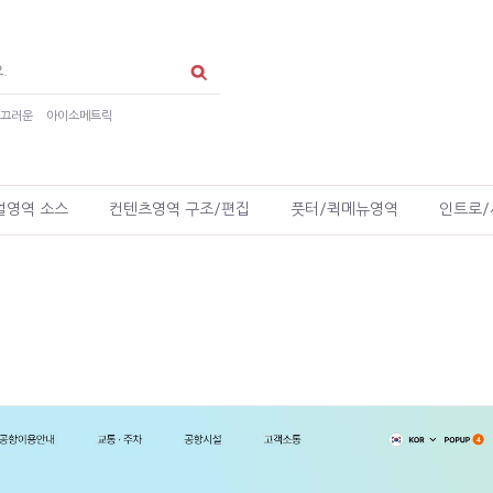
매끄러운
아이소메트릭
얼영역 소스
컨텐츠영역 구조/편집
풋터/퀵메뉴영역
인트로/