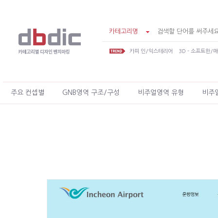
카테고리명
카피 인/익스테리어
3D - 소프트한/
주요 컨셉별
GNB영역 구조/구성
비주얼영역 유형
비주