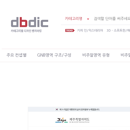
카테고리명
카피 인/익스테리어
3D - 소프트한/
주요 컨셉별
GNB영역 구조/구성
비주얼영역 유형
비주