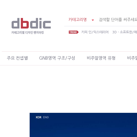
카테고리명
카피 인/익스테리어
3D - 소프트한/
주요 컨셉별
GNB영역 구조/구성
비주얼영역 유형
비주