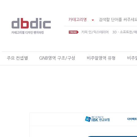
카테고리명
카피 인/익스테리어
3D - 소프트한/
주요 컨셉별
GNB영역 구조/구성
비주얼영역 유형
비주