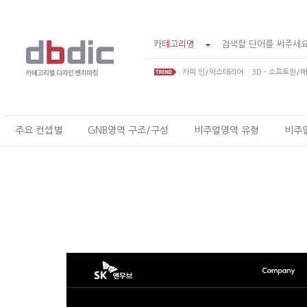
카테고리명
카피 인/익스테리어
3D - 소프트한/
주요 컨셉별
GNB영역 구조/구성
비주얼영역 유형
비주