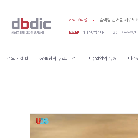
카테고리명
카피 인/익스테리어
3D - 소프트한/
주요 컨셉별
GNB영역 구조/구성
비주얼영역 유형
비주