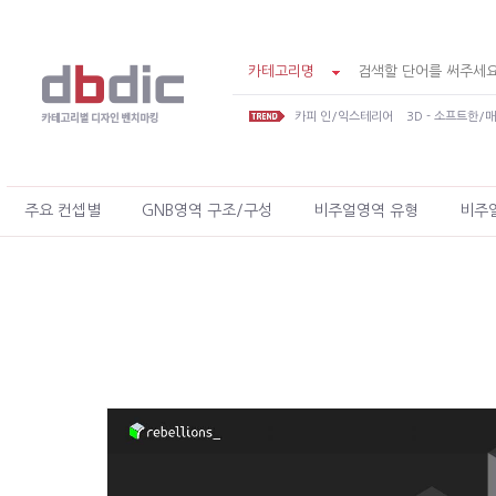
카테고리명
카피 인/익스테리어
3D - 소프트한/
주요 컨셉별
GNB영역 구조/구성
비주얼영역 유형
비주