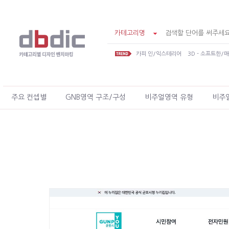
카테고리명
카피 인/익스테리어
3D - 소프트한/
주요 컨셉별
GNB영역 구조/구성
비주얼영역 유형
비주