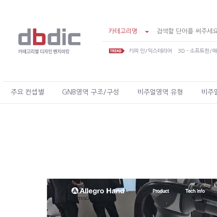
카테고리명
카피 인/익스테리어
3D - 소프트한/
주요 컨셉별
GNB영역 구조/구성
비주얼영역 유형
비주