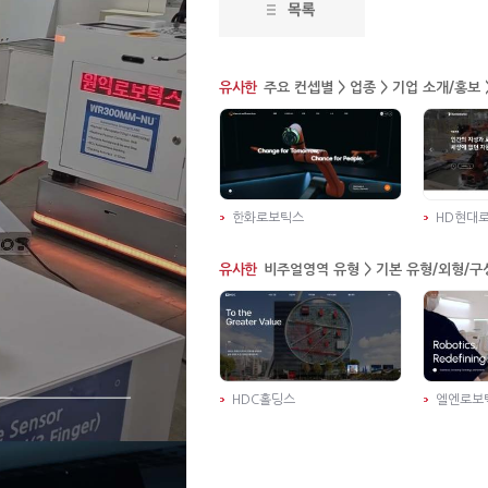
유사한
주요 컨셉별 > 업종 > 기업 소개/홍보
한화로보틱스
HD현대
유사한
비주얼영역 유형 > 기본 유형/외형/구
HDC홀딩스
엘엔로보