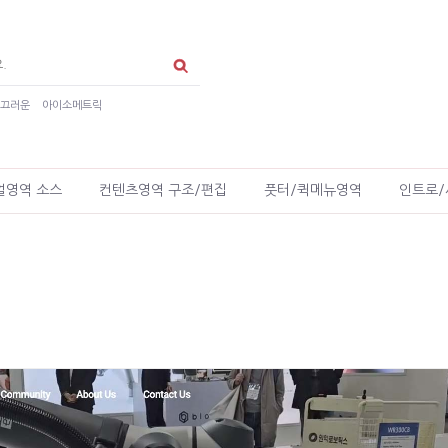
매끄러운
아이소메트릭
얼영역 소스
컨텐츠영역 구조/편집
풋터/퀵메뉴영역
인트로/