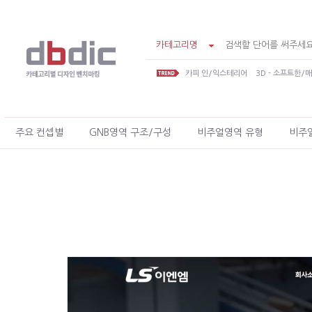
카테고리명
카피 인/익스테리어
3D - 소프트한/
주요 컨셉별
GNB영역 구조/구성
비주얼영역 유형
비주