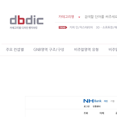
카테고리명
카피 인/익스테리어
3D - 소프트한/
주요 컨셉별
GNB영역 구조/구성
비주얼영역 유형
비주