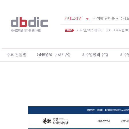
카테고리명
카피 인/익스테리어
3D - 소프트한/
주요 컨셉별
GNB영역 구조/구성
비주얼영역 유형
비주