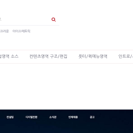
매끄러운
아이소메트릭
얼영역 소스
컨텐츠영역 구조/편집
풋터/퀵메뉴영역
인트로/