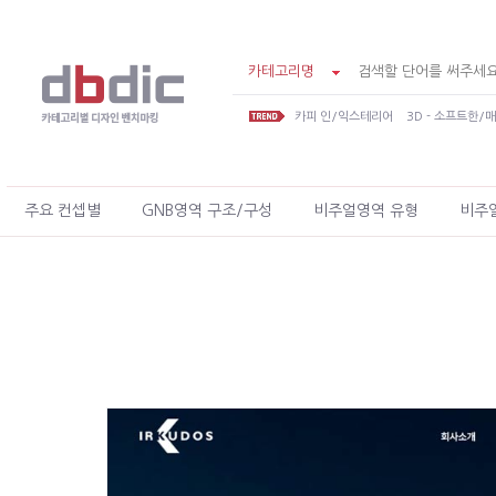
카테고리명
카피 인/익스테리어
3D - 소프트한/
주요 컨셉별
GNB영역 구조/구성
비주얼영역 유형
비주