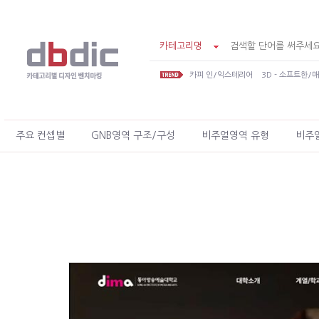
카테고리명
카피 인/익스테리어
3D - 소프트한/
주요 컨셉별
GNB영역 구조/구성
비주얼영역 유형
비주