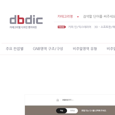
카테고리명
카피 인/익스테리어
3D - 소프트한/
주요 컨셉별
GNB영역 구조/구성
비주얼영역 유형
비주