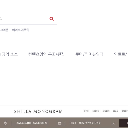
매끄러운
아이소메트릭
얼영역 소스
컨텐츠영역 구조/편집
풋터/퀵메뉴영역
인트로/