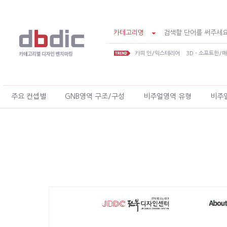
카테고리명
카피 인/익스테리어
3D - 소프트한/
주요 컨셉별
GNB영역 구조/구성
비주얼영역 유형
비주