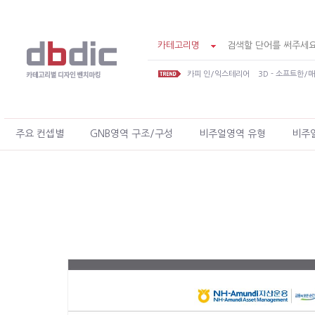
카테고리명
카피 인/익스테리어
3D - 소프트한/
주요 컨셉별
GNB영역 구조/구성
비주얼영역 유형
비주