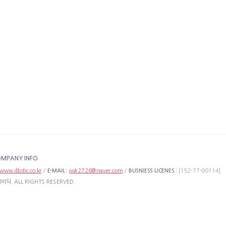
MPANY INFO
www.dbdic.co.kr
/
E-MAIL :
iwk2726@naver.com
/
BUSNIESS LICENES :
[152-77-00114]
비딕. ALL RIGHTS RESERVED.