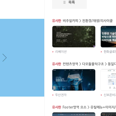
유사한
비주얼카피 > 친환경/재생/리사이클
리베이션
한화글로
유사한
컨텐츠영역 > 다모듈블럭구조 > 동일
두산전자
신보온비
유사한
Footer영역 요소 > 유틸메뉴+이미지