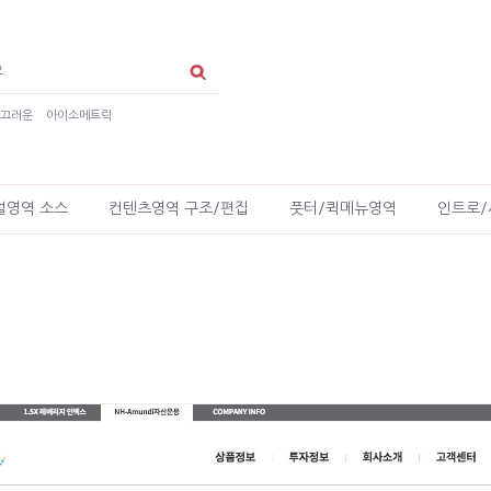
매끄러운
아이소메트릭
얼영역 소스
컨텐츠영역 구조/편집
풋터/퀵메뉴영역
인트로/