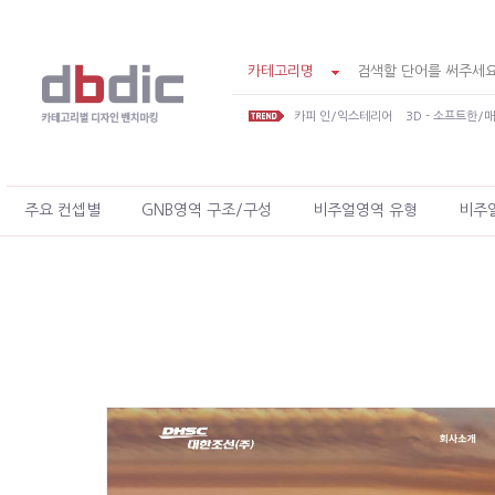
카테고리명
카피 인/익스테리어
3D - 소프트한/
주요 컨셉별
GNB영역 구조/구성
비주얼영역 유형
비주