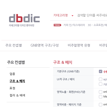
카테고리명
카피 인/익스테리어
3D - 소프트한/
주요 컨셉별
GNB영역 구조/구성
비주얼영역 유형
비주
주요 컨셉별
구조 & 배치
기본구조 (GNB기준)
수
업종
UI적 구조 / 배치
비
구조 & 배치
카
표현
on
영역노출 - 화면(FHD)기준
컬러 & 배색
Ma
on
영역비중 - 페이지 기준