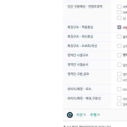
단간 구분패턴 - 컨텐츠영역
여
여
선 
특징구조 - 역동중심
사
특징구조 - 하드중심
블
특징구조 - 소프트/곡선
규
영
영역간 나열구조
영역간 나열순서
일
영역간 구분,공유
영
VI
와이드/확장 - 요소
G
와이드/확장 - 배경,구분선
G
전
사선
수평