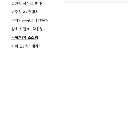
전환형 시스템 갤러리
비주얼BG 컨텐츠
주영역/동구조내 예속형
상호 화면/UI 작용형
무형/대체 소스형
카피 인/익스테리어