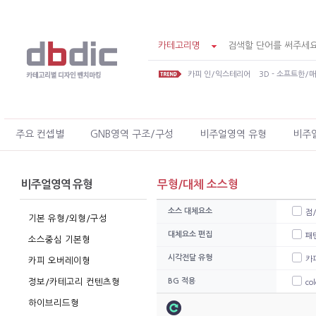
카테고리명
카피 인/익스테리어
3D - 소프트한/
주요 컨셉별
GNB영역 구조/구성
비주얼영역 유형
비주
비주얼영역 유형
무형/대체 소스형
소스 대체요소
점
기본 유형/외형/구성
대체요소 편집
패
소스중심 기본형
시각전달 유형
카
카피 오버레이형
정보/카테고리 컨텐츠형
BG 적용
co
하이브리드형