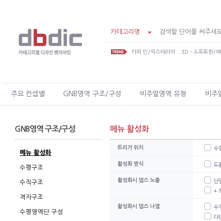
카테고리명
카피 인/익스테리어
3D - 소프트한/
주요 컨셉별
GNB영역 구조/구성
비주얼영역 유형
비주
GNB영역 구조/구성
메뉴 활성화
트리거 위치
수평
메뉴 활성화
활성화 방식
드
수평구조
활성화시 뎁스 노출
단
수직구조
+
격자구조
활성화시 뎁스 나열
수
수평영역단 구성
다단