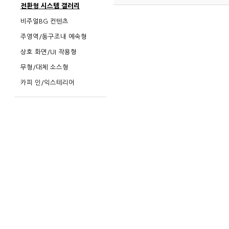
전환형 시스템 갤러리
비주얼BG 컨텐츠
주영역/동구조내 예속형
상호 화면/UI 작용형
무형/대체 소스형
카피 인/익스테리어