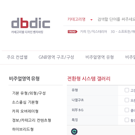
카테고리명
카피 인/익스테리어
3D - 소프트한/
주요 컨셉별
GNB영역 구조/구성
비주얼영역 유형
비주
비주얼영역 유형
전환형 시스템 갤러리
유형
고
기본 유형/외형/구성
나열구조
오
소스중심 기본형
외부 BG
클
카피 오버레이형
정보/카테고리 컨텐츠형
특징
활
하이브리드형