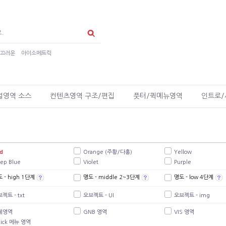
매끄러운
아이소메트릭
얼영역 소스
컨텐츠영역 구조/편집
풋터/퀵메뉴영역
인트로/
d
Orange (주황/다홍)
Yellow
ep Blue
Violet
Purple
 - high 1단계
명도 - middle 2~3단계
명도 - low 4단계
젝트 - txt
오브젝트 - UI
오브젝트 - img
체영역
GNB 영역
VIS 영역
ick 메뉴 영역