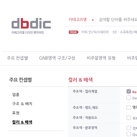
카테고리명
카피 인/익스테리어
3D - 소프트한/
주요 컨셉별
GNB영역 구조/구성
비주얼영역 유형
비주
주요 컨셉별
컬러 & 배색
주조색 - 컬러계열
Re
업종
De
구조 & 배치
명도
주조색 - 명도,채도
표현
주조색 - 적용요소
오브
컬러 & 배색
주조색 - 분포영역
전
Qu