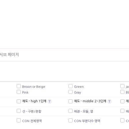
서브 페이지
Brown or Beige
Green
J
Pink
Gray
Bl
채도 - high 1단계
채도 - middle 2~3단계
채
선 - 구분/분할
배경 - 모듈, 열
배
CON 전체영역
CON 부분다수 영역
C