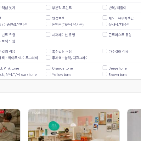
수핵심 엣지
부분적 포인트
반복/되풀이
색
인접보색
채도 - 유무채색간
접/이중인접/건너색
톤인톤(다른색 유사톤)
유사색/다음색
미넌트 유형
세퍼레이션 유형
콘트라스트 유형
리보색 느낌
수컬러 적용
복수컬러 적용
다수컬러 적용
채색 - 화이트/라이트그레이
무채색 - 블랙/다크그레이
d, Pink tone
Orange tone
Beige tone
ack, 유색/무색 dark tone
Yellow tone
Brown tone