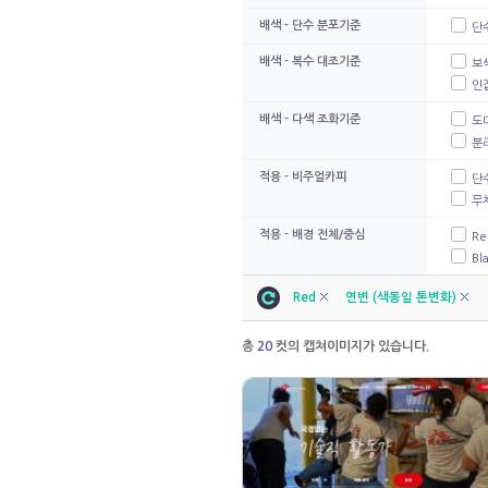
배색 - 단수 분포기준
단
배색 - 복수 대조기준
보
인
배색 - 다색 조화기준
도
분
적용 - 비주얼카피
단
무
적용 - 배경 전체/중심
Re
Bl
Red
연변 (색동일 톤변화)
총
20
컷의 캡쳐이미지가 있습니다.