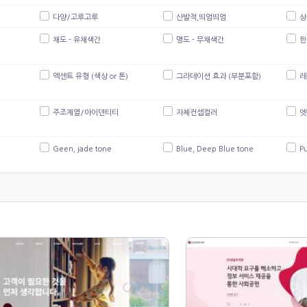
다양/고루고루
산발적,띄엄띄엄
상
채도 - 유채색간
명도 - 무채색간
한
엑센트 유형 (색상 or 톤)
그라데이션 효과 (부분포함)
레
주조계열/아이덴티티
자체컨셉컬러
엣
Geen, jade tone
Blue, Deep Blue tone
Pu