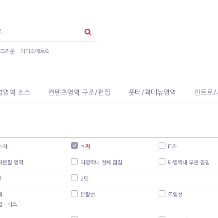
매끄러운
아이소메트릭
얼영역 소스
컨텐츠영역 구조/편집
풋터/퀵메뉴영역
인트로/
ㄱ자
ㄱ자
Π자
자분할 영역
타영역내 전체 겹침
타영역내 부분 겹침
단
2단
백
분할선
트임선
 - 박스