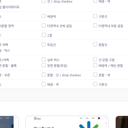
픈
선 / drop shadow
배경 - 색
힘 클리어화이트
소
배경색
구분선
자분할 영역
타영역내 전체 겹침
타영역내 부분 겹침
열
2열
호 여백
트임선
분할선
 - 박스
픈/여백
상호 박스
선 닫힘 구분
 분할 - 블록
한편 분할(트임)
배경색 / 패턴 분할
 - 오픈
분할 - 선 / drop shadow
분할 - 색
소
배경 - 색
구분선