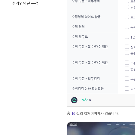
수평 구분 - 외부영역
오
수직영역단 구성
닫
수평영역 와이드 활용
요
수직 영역
독
수직 열구조
1
수직 구분 - 복수/다수 열간
상
분할
수직 구분 - 복수/다수 행간
오
한편
수직 구분 - 외부영역
구분
수직영역 상하 확장활용
요
ㄱ자
총
16
컷의 캡쳐이미지가 있습니다.