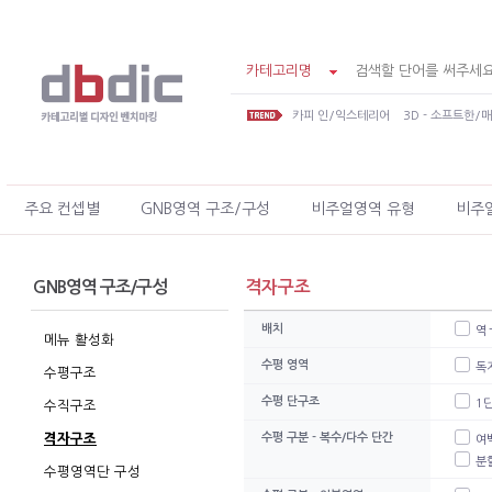
카테고리명
카피 인/익스테리어
3D - 소프트한/
주요 컨셉별
GNB영역 구조/구성
비주얼영역 유형
비주
GNB영역 구조/구성
격자구조
배치
역
메뉴 활성화
수평 영역
독
수평구조
수평 단구조
1
수직구조
격자구조
수평 구분 - 복수/다수 단간
여
분할
수평영역단 구성