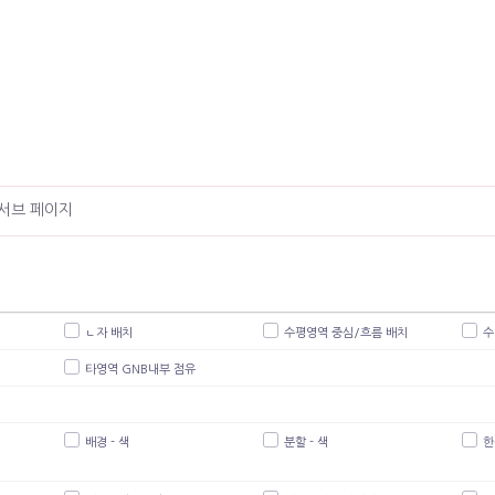
서브 페이지
ㄴ자 배치
수평영역 중심/흐름 배치
수
타영역 GNB내부 점유
배경 - 색
분할 - 색
한