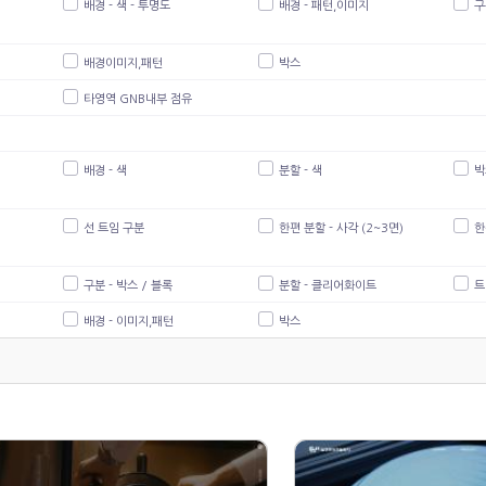
배경 - 색 - 투명도
배경 - 패턴,이미지
구
배경이미지,패턴
박스
타영역 GNB내부 점유
배경 - 색
분할 - 색
박
선 트임 구분
한편 분할 - 사각 (2~3면)
한
구분 - 박스 / 블록
분할 - 클리어화이트
트
배경 - 이미지,패턴
박스