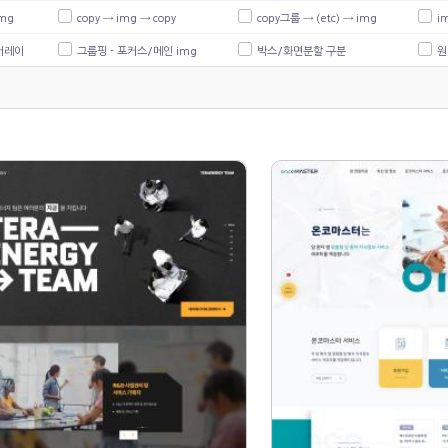
img
copy → img → copy
copy그룹 → (etc) → img
i
오버레이
그룹핑 - 포커스/메인 img
박스/화면분할 구분
원