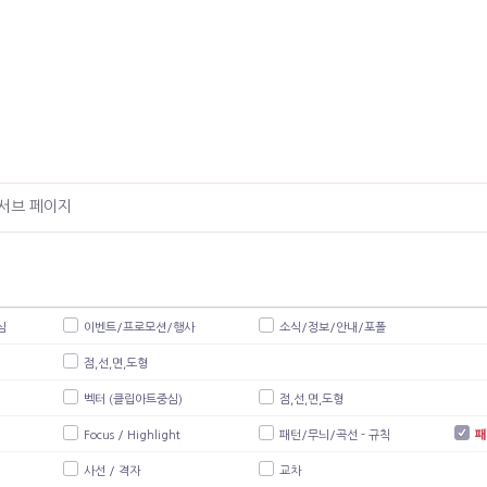
서브 페이지
심
이벤트/프로모션/행사
소식/정보/안내/포폴
점,선,면,도형
벡터 (클립아트중심)
점,선,면,도형
Focus / Highlight
패턴/무늬/곡선 - 규칙
패
사선 / 격자
교차