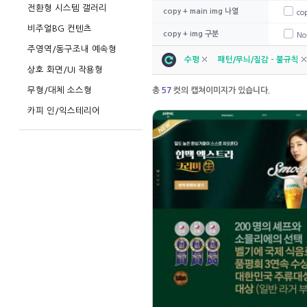
전환형 시스템 갤러리
copy + main img 나열
co
비주얼BG 컨텐츠
copy + img 구분
No
주영역/동구조내 예속형
수평
패턴/무늬/질감 - 불규칙
상호 화면/UI 작용형
무형/대체 소스형
총
57
컷의 캡쳐이미지가 있습니다.
카피 인/익스테리어