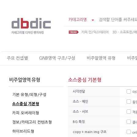
카테고리명
카피 인/익스테리어
3D - 소프트한/
주요 컨셉별
GNB영역 구조/구성
비주얼영역 유형
비주
비주얼영역 유형
소스중심 기본형
시각전달
아
기본 유형/외형/구성
소스 - 메인
동
소스중심 기본형
소스 - 서브
적
카피 오버레이형
정보/카테고리 컨텐츠형
BG 특징
클
하이브리드형
copy + main img 구조
on