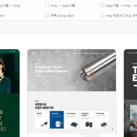
py그룹 → img
img → copy그룹
copy그룹 → img → 
ne
여백 & bg color
img 비포커스/bg 