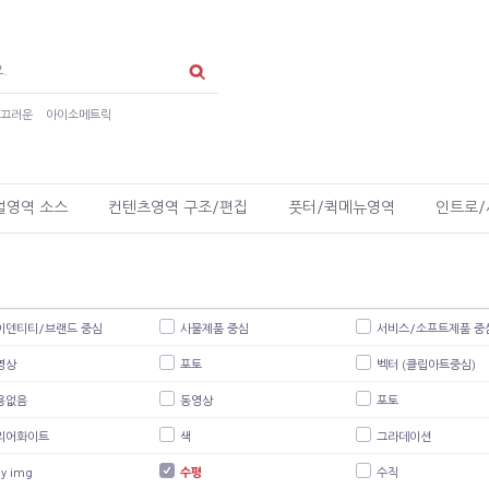
매끄러운
아이소메트릭
얼영역 소스
컨텐츠영역 구조/편집
풋터/퀵메뉴영역
인트로/
이덴티티/브랜드 중심
사물제품 중심
서비스/소프트제품 중
영상
포토
벡터 (클립아트중심)
용없음
동영상
포토
리어화이트
색
그라데이션
ly img
수평
수직