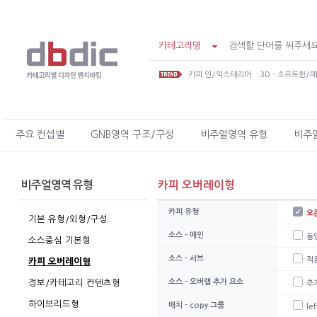
카테고리명
카피 인/익스테리어
3D - 소프트한/
주요 컨셉별
GNB영역 구조/구성
비주얼영역 유형
비주
비주얼영역 유형
카피 오버레이형
카피 유형
오
기본 유형/외형/구성
소스 - 메인
동
소스중심 기본형
소스 - 서브
적
카피 오버레이형
정보/카테고리 컨텐츠형
소스 - 오버랩 추가 요소
추
하이브리드형
배치 - copy 그룹
lef