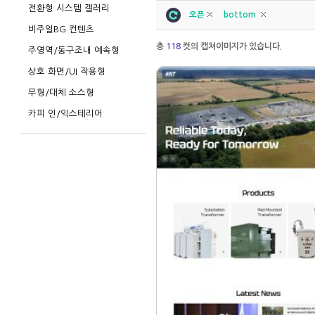
전환형 시스템 갤러리
오픈
bottom
비주얼BG 컨텐츠
총
118
컷의 캡쳐이미지가 있습니다.
주영역/동구조내 예속형
상호 화면/UI 작용형
무형/대체 소스형
카피 인/익스테리어