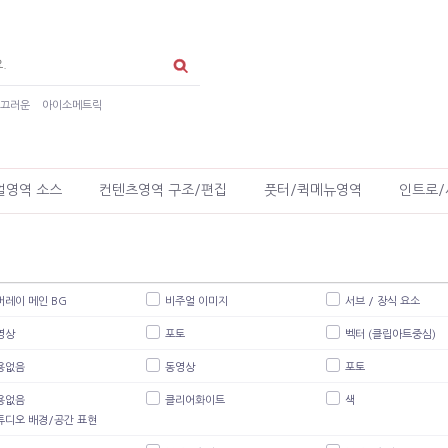
매끄러운
아이소메트릭
얼영역 소스
컨텐츠영역 구조/편집
풋터/퀵메뉴영역
인트로/
버레이 메인 BG
비주얼 이미지
서브 / 장식 요소
영상
포토
벡터 (클립아트중심)
용없음
동영상
포토
용없음
클리어화이트
색
튜디오 배경/공간 표현