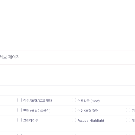
서브 페이지
점선/도형/로고 형태
적용없음 (new)
벡터 (클립아트중심)
점선/도형 형태
기
그라데이션
Focus / Highlight
패