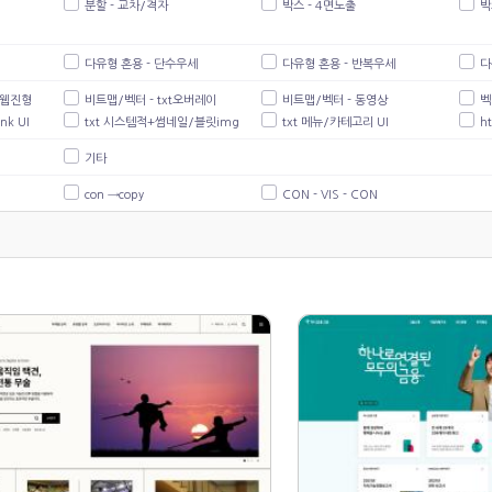
분할 - 교차/격자
박스 - 4면노출
박
다유형 혼용 - 단수우세
다유형 혼용 - 반복우세
다
/웹진형
비트맵/벡터 - txt오버레이
비트맵/벡터 - 동영상
벡
nk UI
txt 시스템적+썸네일/블릿img
txt 메뉴/카테고리 UI
h
기타
con →copy
CON - VIS - CON