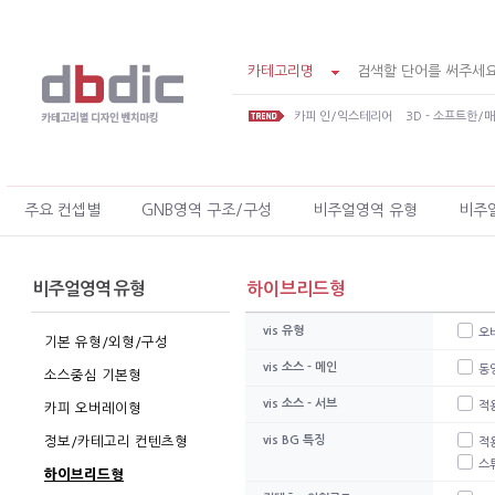
카테고리명
카피 인/익스테리어
3D - 소프트한/
주요 컨셉별
GNB영역 구조/구성
비주얼영역 유형
비주
비주얼영역 유형
하이브리드형
vis 유형
오
기본 유형/외형/구성
vis 소스 - 메인
동
소스중심 기본형
vis 소스 - 서브
적
카피 오버레이형
정보/카테고리 컨텐츠형
vis BG 특징
적
스
하이브리드형