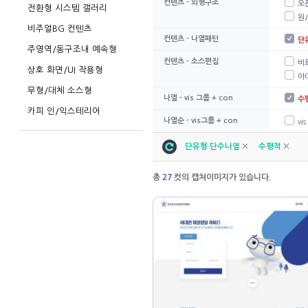
컨텐츠 - 외형구조
오
전환형 시스템 갤러리
원
비주얼BG 컨텐츠
컨텐츠 - 나열패턴
단
주영역/동구조내 예속형
컨텐츠 - 소스편집
비
상호 화면/UI 작용형
아이
무형/대체 소스형
나열 - vis 그룹 + con
수
카피 인/익스테리어
나열순 - vis그룹 + con
vi
단유형 단수나열
수평적
총
27
컷의 캡쳐이미지가 있습니다.