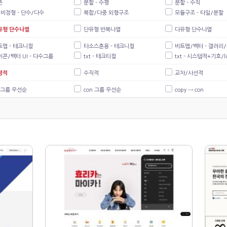
픈
분할 - 수평
분할 - 수직
/비정형 - 단수/다수
복합/다중 외형구조
모듈구조 - 타일/분할
유형 단수나열
단유형 반복나열
다유형 단수나열
트맵 - 테크니컬
타소스혼용 - 테크니컬
비트맵/벡터 - 갤러리
콘/벡터 UI - 다수그룹
txt - 테크티컬
txt - 시스템적+기호/li
평적
수직적
교차/사선적
s 그룹 우선순
con 그룹 우선순
copy → con