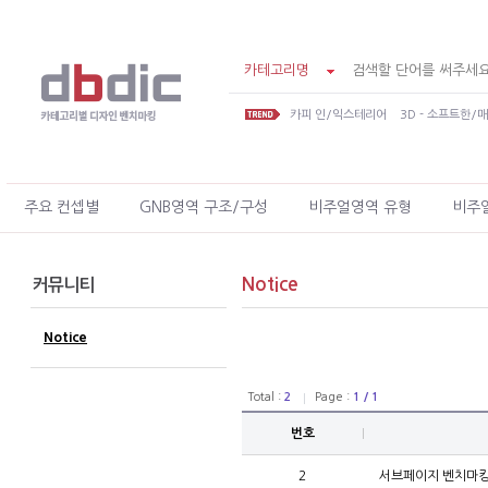
카테고리명
카피 인/익스테리어
3D - 소프트한/
주요 컨셉별
GNB영역 구조/구성
비주얼영역 유형
비주
Notice
커뮤니티
Notice
Total :
2
Page :
1 / 1
번호
2
서브페이지 벤치마킹