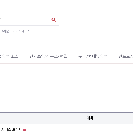
매끄러운
아이소메트릭
얼영역 소스
컨텐츠영역 구조/편집
풋터/퀵메뉴영역
인트로/
제목
 서비스 오픈!