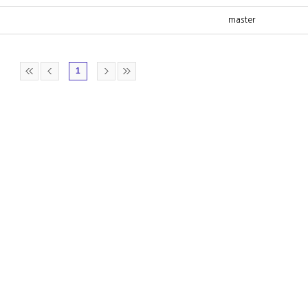
master
1